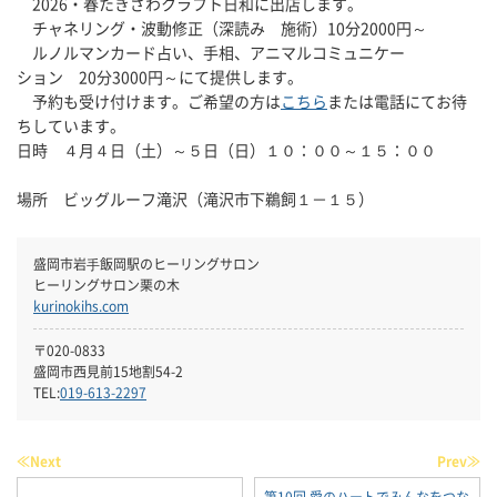
2026・春たきざわクラフト日和に出店します。
チャネリング・波動修正（深読み 施術）10分2000円～
ルノルマンカード占い、手相、アニマルコミュニケー
ション 20分3000円～にて提供します。
予約も受け付けます。ご希望の方は
こちら
または電話にてお待
ちしています。
日時 ４月４日（土）～５日（日）１０：００～１５：００
場所 ビッグルーフ滝沢（滝沢市下鵜飼１－１５）
盛岡市岩⼿飯岡駅のヒーリングサロン
ヒーリングサロン栗の木
kurinokihs.com
〒020-0833
盛岡市西見前15地割54-2
TEL:
019-613-2297
≪Next
Prev≫
第10回 愛のハートでみんなをつな