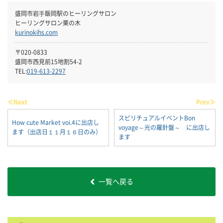
盛岡市岩⼿飯岡駅のヒーリングサロン
ヒーリングサロン栗の木
kurinokihs.com
〒020-0833
盛岡市西見前15地割54-2
TEL:
019-613-2297
≪Next
Prev≫
スピリチュアルイベントBon
How cute Market voi.4に出店し
voyage～光の羅針盤～ に出店し
ます（出店日１１月１６日のみ）
ます
一覧へ戻る