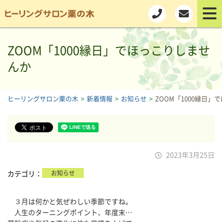
ZOOM「1000縁日」でほっこりしませ
んか
ヒーリングサロン栗の木
>
新着情報
>
お知らせ
>
ZOOM「1000縁日
2023年3月25日
カテゴリ
お知らせ
３月は何かと気ぜわしい季節ですね。
人生のターニングポイント、年度末…