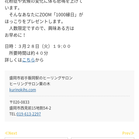
花粉症や気候の変化に体も悲鳴を上げて
います。
そんなあなたにZOOM「1000縁日」が
ほっこりをプレゼントします。
人数限定ですので、興味ある方は
お早めに！
日時：３月２８日（火）１９:００
所要時間は約４０分
詳しくは
こちら
から
盛岡市岩⼿飯岡駅のヒーリングサロン
ヒーリングサロン栗の木
kurinokihs.com
〒020-0833
盛岡市西見前15地割54-2
TEL:
019-613-2297
≪Next
Prev≫